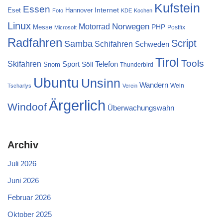
Kufstein
Essen
Internet
Eset
Hannover
Foto
KDE
Kochen
Linux
Norwegen
Motorrad
PHP
Messe
Postfix
Microsoft
Radfahren
Script
Samba
Schifahren
Schweden
Tirol
Tools
Skifahren
Sport
Telefon
Söll
Snom
Thunderbird
Ubuntu
Unsinn
Wandern
Wein
Tscharlys
Verein
Ärgerlich
Windoof
Überwachungswahn
Archiv
Juli 2026
Juni 2026
Februar 2026
Oktober 2025