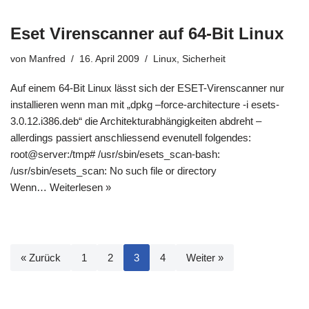
Eset Virenscanner auf 64-Bit Linux
von
Manfred
16. April 2009
Linux
,
Sicherheit
Auf einem 64-Bit Linux lässt sich der ESET-Virenscanner nur
installieren wenn man mit „dpkg –force-architecture -i esets-
3.0.12.i386.deb“ die Architekturabhängigkeiten abdreht –
allerdings passiert anschliessend evenutell folgendes:
root@server:/tmp# /usr/sbin/esets_scan-bash:
/usr/sbin/esets_scan: No such file or directory
Wenn…
Weiterlesen »
« Zurück
1
2
3
4
Weiter »