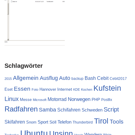
Schlagwörter
Allgemein
Ausflug
Auto
Cebit
Bash
backup
Cebit2017
2015
Kufstein
Essen
Internet
Eset
Hannover
Foto
KDE
Kochen
Linux
Norwegen
Motorrad
PHP
Messe
Postfix
Microsoft
Radfahren
Script
Samba
Schifahren
Schweden
Tirol
Tools
Skifahren
Sport
Telefon
Söll
Snom
Thunderbird
Ubuntu
Unsinn
Wandern