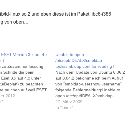
b/ld-linux.so.2 und eben diese ist im Paket libc6-i386
dung von oben…
 ESET Version 3.x auf 4.x
Unable to open
an)
/etc/opt/IDEALX/smbldap-
kurze Zusammenfassung
tools/smbldap.conf for reading !
n Schritte die beim
Nach dem Update von Ubuntu 6.06.2
Eset 3.x auf 4.x unter
auf 8.04.2 bekomme ich beim Aufruf
tu/Debian) zu beachten
von "smbldap-usershow username"
me tauchen auf weil ESET
folgende Fehlermeldung:Unable to
nis in dem die Dateien
ber 2012
open /etc/opt/IDEALX/smbldap-
/opt verschoben hat - in
t"
tools/smbldap.conf for reading
27. März 2009
n ESET steht allerdings
!Compilation failed in require at
In "Linux"
e Pfad mit /usr/bin…
/usr/sbin/smbldap-userinfo line
27.BEGIN failed--compilation aborted
at /usr/sbin/smbldap-userinfo line
27.Die Datei smbldap.conf sollte