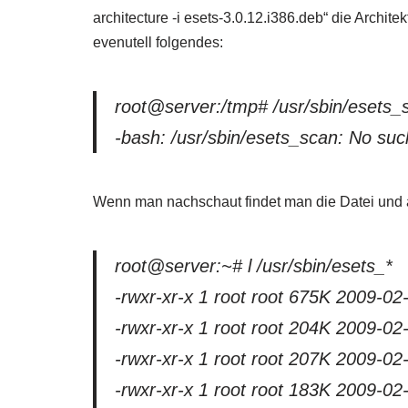
architecture -i esets-3.0.12.i386.deb“ die Archit
evenutell folgendes:
root@server:/tmp# /usr/sbin/esets_
-bash: /usr/sbin/esets_scan: No such 
Wenn man nachschaut findet man die Datei und 
root@server:~# l /usr/sbin/esets_*
-rwxr-xr-x 1 root root 675K 2009-0
-rwxr-xr-x 1 root root 204K 2009-02-
-rwxr-xr-x 1 root root 207K 2009-02-
-rwxr-xr-x 1 root root 183K 2009-02