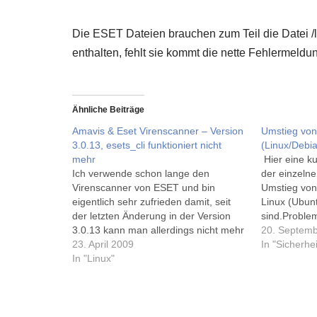
Die ESET Dateien brauchen zum Teil die Datei /li
enthalten, fehlt sie kommt die nette Fehlermel
Ähnliche Beiträge
Amavis & Eset Virenscanner – Version
Umstieg von
3.0.13, esets_cli funktioniert nicht
(Linux/Debi
mehr
Hier eine 
Ich verwende schon lange den
der einzelne
Virenscanner von ESET und bin
Umstieg von 
eigentlich sehr zufrieden damit, seit
Linux (Ubun
der letzten Änderung in der Version
sind.Proble
3.0.13 kann man allerdings nicht mehr
das Verzeich
20. Septem
das esets_cli Tool zusammen mit
23. April 2009
liegen nach 
In "Sicherhei
Amavis zum scannen eingehender E-
In "Linux"
der Doku vo
Mails verwenden!Meine Support-
noch der alt
Anfrage an ESET wurde wie folgt
beantwortet:"Based on what I've been
told…