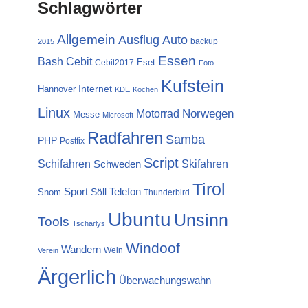
Schlagwörter
Allgemein
Ausflug
Auto
backup
2015
Essen
Cebit
Bash
Eset
Cebit2017
Foto
Kufstein
Internet
Hannover
KDE
Kochen
Linux
Norwegen
Motorrad
Messe
Microsoft
Radfahren
Samba
PHP
Postfix
Script
Schifahren
Skifahren
Schweden
Tirol
Sport
Telefon
Söll
Snom
Thunderbird
Ubuntu
Unsinn
Tools
Tscharlys
Windoof
Wandern
Wein
Verein
Ärgerlich
Überwachungswahn