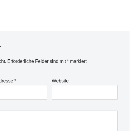
normalerweise im Verzeichnis
/etc/smbldap-tools liegen - in meinem
Fall war das…
r
cht.
Erforderliche Felder sind mit
*
markiert
Adresse
*
Website