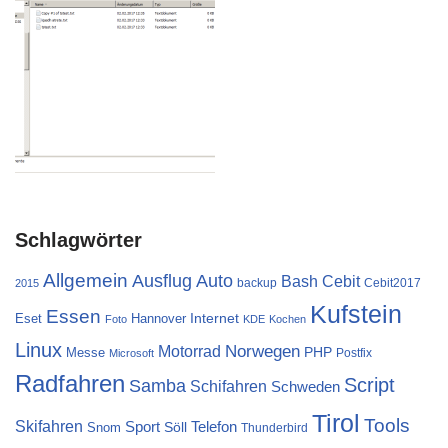
Schlagwörter
Allgemein
Ausflug
Auto
Cebit
Bash
backup
Cebit2017
2015
Kufstein
Essen
Internet
Eset
Hannover
Foto
KDE
Kochen
Linux
Norwegen
Motorrad
PHP
Messe
Postfix
Microsoft
Radfahren
Script
Samba
Schifahren
Schweden
Tirol
Tools
Skifahren
Sport
Telefon
Söll
Snom
Thunderbird