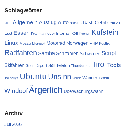
Schlagwörter
Allgemein
Ausflug
Auto
Cebit
Bash
backup
Cebit2017
2015
Kufstein
Essen
Internet
Eset
Hannover
Foto
KDE
Kochen
Linux
Norwegen
Motorrad
PHP
Messe
Postfix
Microsoft
Radfahren
Script
Samba
Schifahren
Schweden
Tirol
Tools
Skifahren
Sport
Telefon
Söll
Snom
Thunderbird
Ubuntu
Unsinn
Wandern
Wein
Tscharlys
Verein
Ärgerlich
Windoof
Überwachungswahn
Archiv
Juli 2026