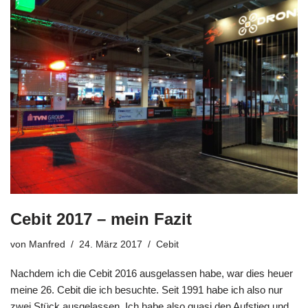
Cebit 2017 – mein Fazit
von
Manfred
24. März 2017
Cebit
Nachdem ich die Cebit 2016 ausgelassen habe, war dies heuer
meine 26. Cebit die ich besuchte. Seit 1991 habe ich also nur
zwei Stück ausgelassen. Ich habe also quasi den Aufstieg und