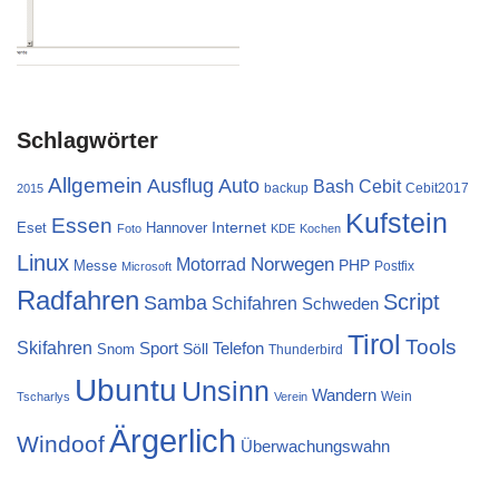
Schlagwörter
Allgemein
Ausflug
Auto
Cebit
Bash
backup
Cebit2017
2015
Kufstein
Essen
Internet
Eset
Hannover
Foto
KDE
Kochen
Linux
Norwegen
Motorrad
PHP
Messe
Postfix
Microsoft
Radfahren
Script
Samba
Schifahren
Schweden
Tirol
Tools
Skifahren
Sport
Telefon
Söll
Snom
Thunderbird
Ubuntu
Unsinn
Wandern
Wein
Tscharlys
Verein
Ärgerlich
Windoof
Überwachungswahn