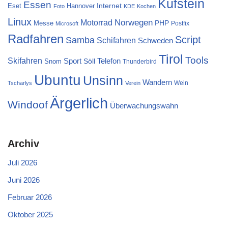
Kufstein
Essen
Internet
Eset
Hannover
Foto
KDE
Kochen
Linux
Norwegen
Motorrad
PHP
Messe
Postfix
Microsoft
Radfahren
Script
Samba
Schifahren
Schweden
Tirol
Tools
Skifahren
Sport
Telefon
Söll
Snom
Thunderbird
Ubuntu
Unsinn
Wandern
Wein
Tscharlys
Verein
Ärgerlich
Windoof
Überwachungswahn
Archiv
Juli 2026
Juni 2026
Februar 2026
Oktober 2025