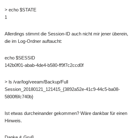
> echo $STATE
1
Allerdings stimmt die Session-ID auch nicht mir jener überein,
die im Log-Ordner auftaucht:
echo $SESSID
142b0f01-abab-4de4-b580-ff9f7c2ccd0f
> ls /var/log/veeam/Backup/Full
Session_20180121_121415_{3892a52e-41c9-44c5-ba08-
5800f6fc740b}
Ist etwas durcheinander gekommen? Wäre dankbar für einen
Hinweis.
Danke & Gruß