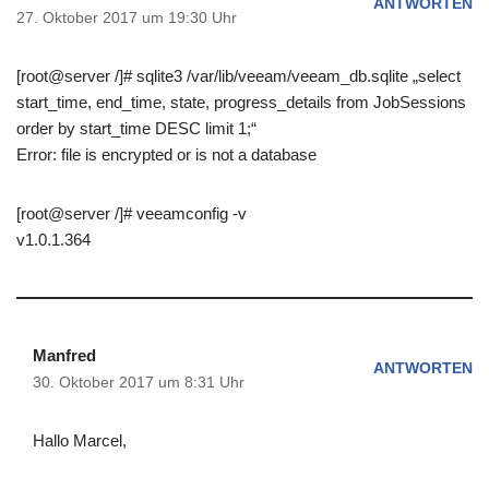
ANTWORTEN
27. Oktober 2017 um 19:30 Uhr
[root@server /]# sqlite3 /var/lib/veeam/veeam_db.sqlite „select
start_time, end_time, state, progress_details from JobSessions
order by start_time DESC limit 1;“
Error: file is encrypted or is not a database
[root@server /]# veeamconfig -v
v1.0.1.364
Manfred
ANTWORTEN
30. Oktober 2017 um 8:31 Uhr
Hallo Marcel,