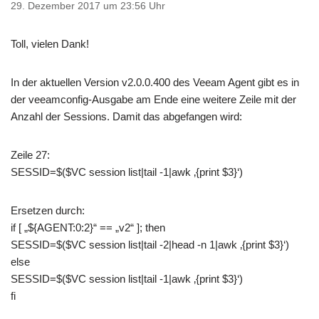
29. Dezember 2017 um 23:56 Uhr
Toll, vielen Dank!
In der aktuellen Version v2.0.0.400 des Veeam Agent gibt es in
der veeamconfig-Ausgabe am Ende eine weitere Zeile mit der
Anzahl der Sessions. Damit das abgefangen wird:
Zeile 27:
SESSID=$($VC session list|tail -1|awk ‚{print $3}‘)
Ersetzen durch:
if [ „${AGENT:0:2}“ == „v2“ ]; then
SESSID=$($VC session list|tail -2|head -n 1|awk ‚{print $3}‘)
else
SESSID=$($VC session list|tail -1|awk ‚{print $3}‘)
fi