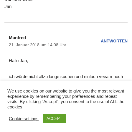
Jan
Manfred
ANTWORTEN
21. Januar 2018 um 14:08 Uhr
Hallo Jan,
ich würde nicht allzu lange suchen und einfach veeam noch
einmal deinstallieren, anschließend /etc/veeam und
/var/lib/veeam löschen und dann veeam erneut installieren
We use cookies on our website to give you the most relevant
experience by remembering your preferences and repeat
und die Sicherung frisch einrichten.
visits. By clicking “Accept”, you consent to the use of ALL the
Das dürfte vermutlich schneller gehen als den Fehler zu
cookies.
suchen!
Cookie settings
ACCEPT
Schöne Grüße