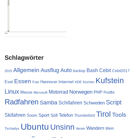
Schlagwörter
Allgemein
Ausflug
Auto
Cebit
Bash
backup
Cebit2017
2015
Kufstein
Essen
Internet
Eset
Hannover
Foto
KDE
Kochen
Linux
Norwegen
Motorrad
PHP
Messe
Postfix
Microsoft
Radfahren
Script
Samba
Schifahren
Schweden
Tirol
Tools
Skifahren
Sport
Telefon
Söll
Snom
Thunderbird
Ubuntu
Unsinn
Wandern
Wein
Tscharlys
Verein