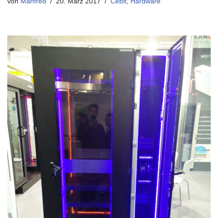
von
Manfred
20. März 2017
Cebit
,
Hardware