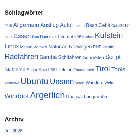
Schlagwörter
Allgemein
Ausflug
Auto
Cebit
Bash
backup
Cebit2017
2015
Kufstein
Essen
Internet
Eset
Hannover
Foto
KDE
Kochen
Linux
Norwegen
Motorrad
PHP
Messe
Postfix
Microsoft
Radfahren
Script
Samba
Schifahren
Schweden
Tirol
Tools
Skifahren
Sport
Telefon
Söll
Snom
Thunderbird
Ubuntu
Unsinn
Wandern
Wein
Tscharlys
Verein
Ärgerlich
Windoof
Überwachungswahn
Archiv
Juli 2026