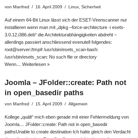
von
Manfred
16. April 2009
Linux
,
Sicherheit
Auf einem 64-Bit Linux lässt sich der ESET-Virenscanner nur
installieren wenn man mit „dpkg –force-architecture -i esets-
3.0.12.i386.deb“ die Architekturabhängigkeiten abdreht –
allerdings passiert anschliessend evenutell folgendes:
root@server:/tmp# /usr/sbin/esets_scan-bash:
/usr/sbin/esets_scan: No such file or directory
Wenn…
Weiterlesen »
Joomla – JFolder::create: Path not
in open_basedir paths
von
Manfred
15. April 2009
Allgemein
Kollege „quält“ mich eben gerade mit einer Fehlermeldung von
Joomla… JFolder::create: Path not in open_basedir
pathsUnable to create destination Ich hatte gleich den Verdacht