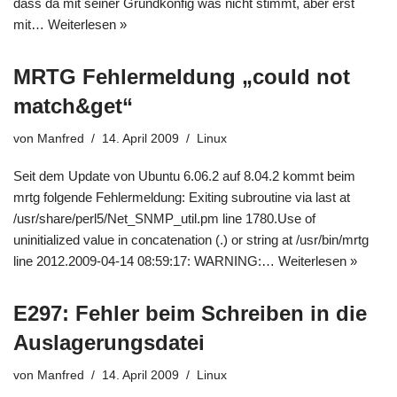
dass da mit seiner Grundkonfig was nicht stimmt, aber erst
mit…
Weiterlesen »
MRTG Fehlermeldung „could not
match&get“
von
Manfred
14. April 2009
Linux
Seit dem Update von Ubuntu 6.06.2 auf 8.04.2 kommt beim
mrtg folgende Fehlermeldung: Exiting subroutine via last at
/usr/share/perl5/Net_SNMP_util.pm line 1780.Use of
uninitialized value in concatenation (.) or string at /usr/bin/mrtg
line 2012.2009-04-14 08:59:17: WARNING:…
Weiterlesen »
E297: Fehler beim Schreiben in die
Auslagerungsdatei
von
Manfred
14. April 2009
Linux