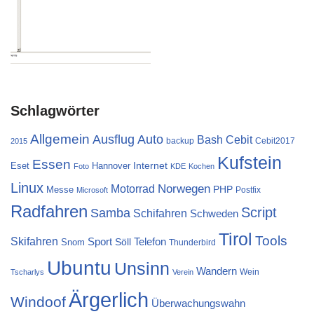
Schlagwörter
Allgemein
Ausflug
Auto
Cebit
Bash
backup
Cebit2017
2015
Kufstein
Essen
Internet
Eset
Hannover
Foto
KDE
Kochen
Linux
Norwegen
Motorrad
PHP
Messe
Postfix
Microsoft
Radfahren
Script
Samba
Schifahren
Schweden
Tirol
Tools
Skifahren
Sport
Telefon
Söll
Snom
Thunderbird
Ubuntu
Unsinn
Wandern
Wein
Tscharlys
Verein
Ärgerlich
Windoof
Überwachungswahn