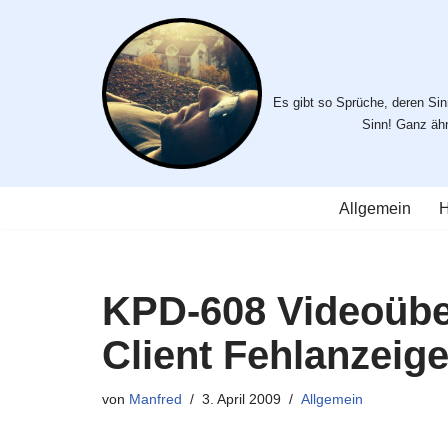
Zum
Inhalt
Es gibt so Sprüche, deren Sinn
springen
Sinn! Ganz ähnl
Allgemein
H
KPD-608 Videoübe
Client Fehlanzeig
von
Manfred
3. April 2009
Allgemein