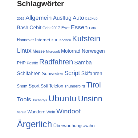
Schlagwörter
Allgemein
Ausflug
Auto
backup
2015
Essen
Cebit
Bash
Eset
Cebit2017
Foto
Kufstein
Internet
Hannover
KDE
Kochen
Linux
Norwegen
Motorrad
Messe
Microsoft
Radfahren
Samba
PHP
Postfix
Script
Schifahren
Skifahren
Schweden
Tirol
Sport
Telefon
Söll
Snom
Thunderbird
Ubuntu
Unsinn
Tools
Tscharlys
Windoof
Wandern
Wein
Verein
Ärgerlich
Überwachungswahn