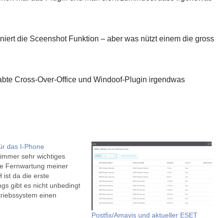
oniert die Sceenshot Funktion – aber was nützt einem die gross
abte Cross-Over-Office und Windoof-Plugin irgendwas
ür das I-Phone
 immer sehr wichtiges
ie Fernwartung meiner
 ist da die erste
ngs gibt es nicht unbedingt
triebssystem einen
lient - beim iOS war die
etwas schwerer, dafür das
Postfix/Amavis und aktueller ESET