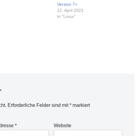
r meine Zwecke
Version 7+
.Im App-Store finden sich
12. April 2021
tenpflichtige…
In "Linux"
r
cht.
Erforderliche Felder sind mit
*
markiert
Adresse
*
Website