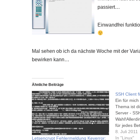
passiert…
Einwandfrei funkti
Mal sehen ob ich da nächste Woche mit der Vari
bewirken kann…
Ähnliche Beiträge
SSH Client f
Ein für mich
Thema ist d
Server - SSH
Wahl!Allerdi
für jedes Be
passenden C
8. Juli 2011
Suche zwar 
In "Linux"
Letsencrypt Fehlermeldung Keyerror: