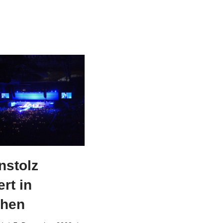
nstolz
rt in
hen