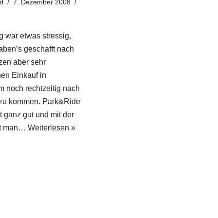
d
7. Dezember 2008
g war etwas stressig,
aben’s geschafft nach
zen aber sehr
hen Einkauf in
 noch rechtzeitig nach
zu kommen. Park&Ride
t ganz gut und mit der
st man…
Weiterlesen »