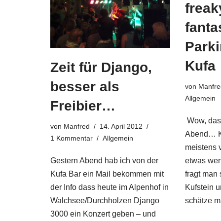
freak
fanta
Parki
Kufa
Zeit für Django,
besser als
von
Manfre
Allgemein
Freibier…
Wow, das 
von
Manfred
14. April 2012
Abend… K
1 Kommentar
Allgemein
meistens 
etwas wen
Gestern Abend hab ich von der
fragt man 
Kufa Bar ein Mail bekommen mit
Kufstein 
der Info dass heute im Alpenhof in
schätze 
Walchsee/Durchholzen Django
3000 ein Konzert geben – und