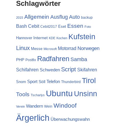
Schlagwörter
Allgemein
Ausflug
Auto
backup
2015
Essen
Cebit
Bash
Eset
Cebit2017
Foto
Kufstein
Internet
Hannover
KDE
Kochen
Linux
Norwegen
Motorrad
Messe
Microsoft
Radfahren
Samba
PHP
Postfix
Script
Schifahren
Skifahren
Schweden
Tirol
Sport
Telefon
Söll
Snom
Thunderbird
Ubuntu
Unsinn
Tools
Tscharlys
Windoof
Wandern
Wein
Verein
Ärgerlich
Überwachungswahn