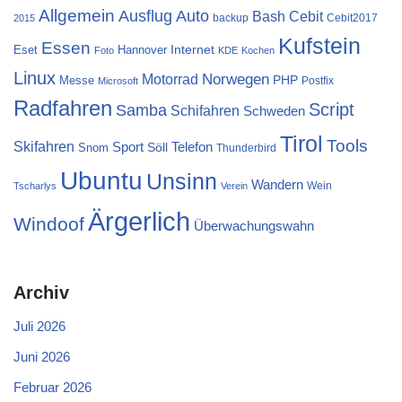
Allgemein
Ausflug
Auto
Cebit
Bash
backup
Cebit2017
2015
Kufstein
Essen
Internet
Eset
Hannover
Foto
KDE
Kochen
Linux
Norwegen
Motorrad
PHP
Messe
Postfix
Microsoft
Radfahren
Script
Samba
Schifahren
Schweden
Tirol
Tools
Skifahren
Sport
Telefon
Söll
Snom
Thunderbird
Ubuntu
Unsinn
Wandern
Wein
Tscharlys
Verein
Ärgerlich
Windoof
Überwachungswahn
Archiv
Juli 2026
Juni 2026
Februar 2026