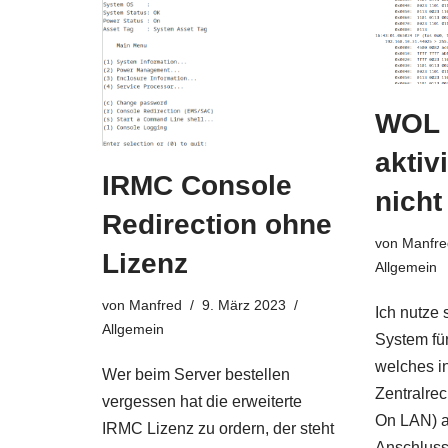
WOL 
aktiv
IRMC Console
nicht
Redirection ohne
von
Manfre
Lizenz
Allgemein
von
Manfred
9. März 2023
Ich nutze s
Allgemein
System fü
welches i
Wer beim Server bestellen
Zentralre
vergessen hat die erweiterte
On LAN) ak
IRMC Lizenz zu ordern, der steht
Anschluss