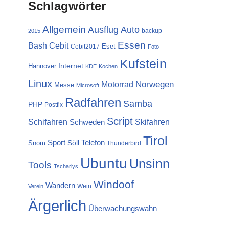
Schlagwörter
Allgemein
Ausflug
Auto
backup
2015
Essen
Cebit
Bash
Eset
Cebit2017
Foto
Kufstein
Internet
Hannover
KDE
Kochen
Linux
Norwegen
Motorrad
Messe
Microsoft
Radfahren
Samba
PHP
Postfix
Script
Schifahren
Skifahren
Schweden
Tirol
Sport
Telefon
Söll
Snom
Thunderbird
Ubuntu
Unsinn
Tools
Tscharlys
Windoof
Wandern
Wein
Verein
Ärgerlich
Überwachungswahn