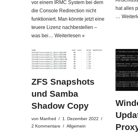
vor einem IRMC System bei dem
hat alles p
die Console Redirection nicht
…
Weiterl
funktioniert. Man könnte jetzt eine
teuere Lizenz nachbestellen –
was bei…
Weiterlesen »
ZFS Snapshots
und Samba
Wind
Shadow Copy
Updat
von
Manfred
1. Dezember 2022
Prox
2 Kommentare
Allgemein