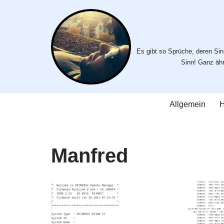
Zum
Inhalt
Es gibt so Sprüche, deren Sinn
springen
Sinn! Ganz ähnl
Allgemein
H
Manfred