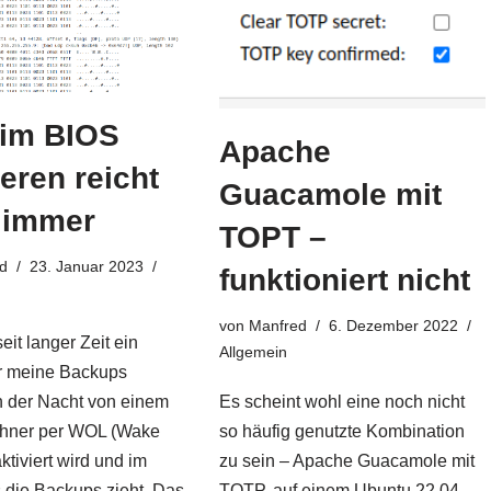
im BIOS
Apache
ieren reicht
Guacamole mit
 immer
TOPT –
d
23. Januar 2023
funktioniert nicht
von
Manfred
6. Dezember 2022
eit langer Zeit ein
Allgemein
r meine Backups
n der Nacht von einem
Es scheint wohl eine noch nicht
chner per WOL (Wake
so häufig genutzte Kombination
tiviert wird und im
zu sein – Apache Guacamole mit
 die Backups zieht. Das
TOTP, auf einem Ubuntu 22.04