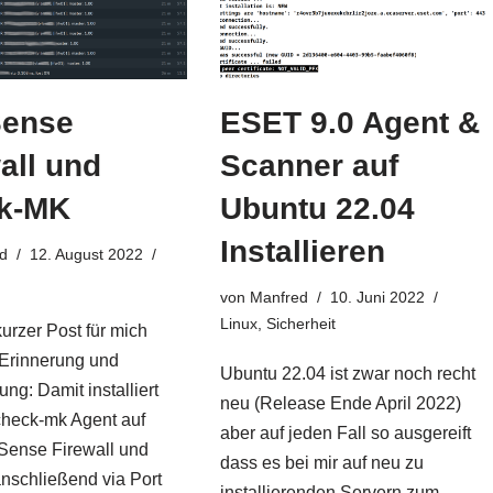
ense
ESET 9.0 Agent &
all und
Scanner auf
k-MK
Ubuntu 22.04
Installieren
d
12. August 2022
von
Manfred
10. Juni 2022
Linux
,
Sicherheit
urzer Post für mich
 Erinnerung und
Ubuntu 22.04 ist zwar noch recht
ung: Damit installiert
neu (Release Ende April 2022)
heck-mk Agent auf
aber auf jeden Fall so ausgereift
Sense Firewall und
dass es bei mir auf neu zu
anschließend via Port
installierenden Servern zum