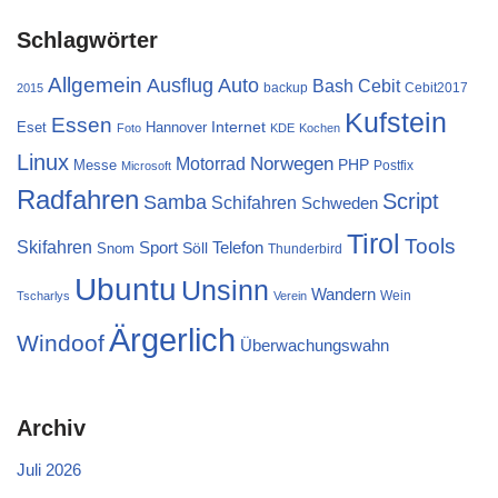
Schlagwörter
Allgemein
Ausflug
Auto
Cebit
Bash
backup
Cebit2017
2015
Kufstein
Essen
Internet
Eset
Hannover
Foto
KDE
Kochen
Linux
Norwegen
Motorrad
PHP
Messe
Postfix
Microsoft
Radfahren
Script
Samba
Schifahren
Schweden
Tirol
Tools
Skifahren
Sport
Telefon
Söll
Snom
Thunderbird
Ubuntu
Unsinn
Wandern
Wein
Tscharlys
Verein
Ärgerlich
Windoof
Überwachungswahn
Archiv
Juli 2026