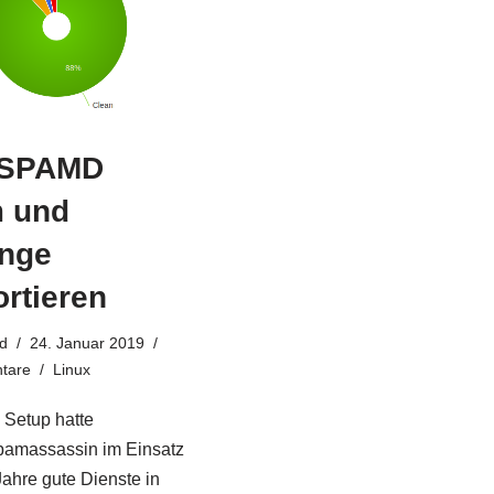
RSPAMD
 und
nge
rtieren
d
24. Januar 2019
tare
Linux
 Setup hatte
amassassin im Einsatz
ahre gute Dienste in