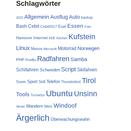
Schlagwörter
Allgemein
Ausflug
Auto
backup
2015
Essen
Cebit
Bash
Eset
Cebit2017
Foto
Kufstein
Internet
Hannover
KDE
Kochen
Linux
Norwegen
Motorrad
Messe
Microsoft
Radfahren
Samba
PHP
Postfix
Script
Schifahren
Skifahren
Schweden
Tirol
Sport
Telefon
Söll
Snom
Thunderbird
Ubuntu
Unsinn
Tools
Tscharlys
Windoof
Wandern
Wein
Verein
Ärgerlich
Überwachungswahn