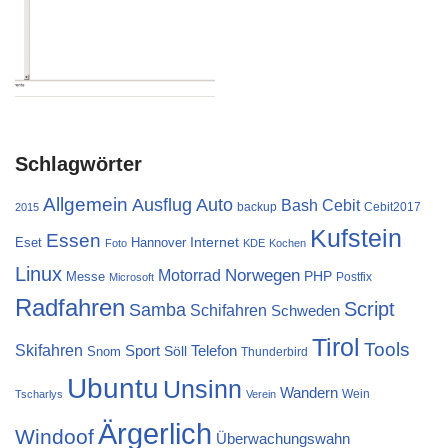
Schlagwörter
Allgemein
Ausflug
Auto
Cebit
Bash
backup
Cebit2017
2015
Kufstein
Essen
Internet
Eset
Hannover
Foto
KDE
Kochen
Linux
Norwegen
Motorrad
PHP
Messe
Postfix
Microsoft
Radfahren
Script
Samba
Schifahren
Schweden
Tirol
Tools
Skifahren
Sport
Telefon
Söll
Snom
Thunderbird
Ubuntu
Unsinn
Wandern
Wein
Tscharlys
Verein
Ärgerlich
Windoof
Überwachungswahn