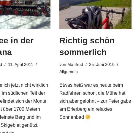
e in der
Richtig schön
ana
sommerlich
d
11. April 2011
von
Manfred
25. Juni 2010
Allgemein
 ich jetzt nicht wirklich
Etwas heiß war es heute beim
 im südlichen Teil der
Radfahren schon, die Mühe hat
efindet sich der Monte
sich aber gelohnt – zur Feier gabs
it über 1700 Metern
am Erlerberg ein relaxtes
kleinste Berg und im
Sonnenbad
 Skigebiet genützt.