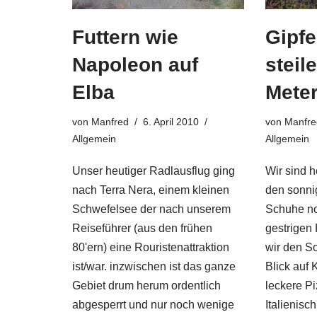
Futtern wie
Gipfe
Napoleon auf
steil
Elba
Mete
von
Manfred
6. April 2010
von
Manfre
Allgemein
Allgemein
Unser heutiger Radlausflug ging
Wir sind h
nach Terra Nera, einem kleinen
den sonnig
Schwefelsee der nach unserem
Schuhe no
Reiseführer (aus den frühen
gestrigen
80'ern) eine Rouristenattraktion
wir den S
ist/war. inzwischen ist das ganze
Blick auf 
Gebiet drum herum ordentlich
leckere Pi
abgesperrt und nur noch wenige
Italienis