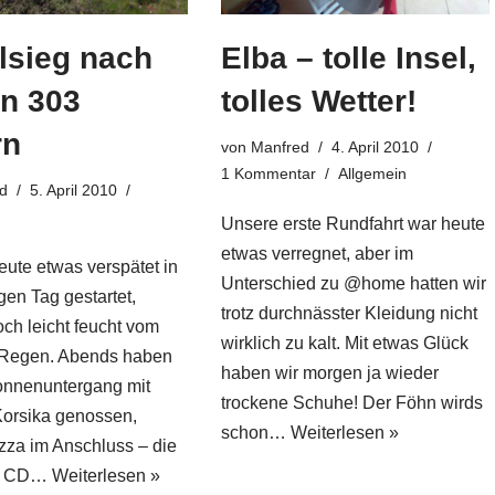
lsieg nach
Elba – tolle Insel,
en 303
tolles Wetter!
rn
von
Manfred
4. April 2010
1 Kommentar
Allgemein
d
5. April 2010
Unsere erste Rundfahrt war heute
etwas verregnet, aber im
eute etwas verspätet in
Unterschied zu @home hatten wir
en Tag gestartet,
trotz durchnässter Kleidung nicht
ch leicht feucht vom
wirklich zu kalt. Mit etwas Glück
 Regen. Abends haben
haben wir morgen ja wieder
onnenuntergang mit
trockene Schuhe! Der Föhn wirds
Korsika genossen,
schon…
Weiterlesen »
zza im Anschluss – die
ch CD…
Weiterlesen »