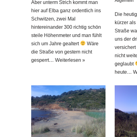
Allgemein
Aber unterm Strich kommt man
hier auf Elba ganz ordentlich ins
Die heutig
Schwitzen, zwei Mal
kürzer als
hintereinander 300 richtig schön
Straße wa
steile Höhenmeter und man fühlt
uns der dr
sich um Jahre gealtert
Wäre
versicher
die Straße von gestern nicht
nicht weit
gesperrt…
Weiterlesen »
geglaubt
heute…
W