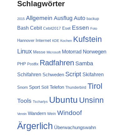
Schlagwörter
Allgemein
Ausflug
Auto
backup
2015
Essen
Cebit
Bash
Eset
Cebit2017
Foto
Kufstein
Internet
Hannover
KDE
Kochen
Linux
Norwegen
Motorrad
Messe
Microsoft
Radfahren
Samba
PHP
Postfix
Script
Schifahren
Skifahren
Schweden
Tirol
Sport
Telefon
Söll
Snom
Thunderbird
Ubuntu
Unsinn
Tools
Tscharlys
Windoof
Wandern
Wein
Verein
Ärgerlich
Überwachungswahn