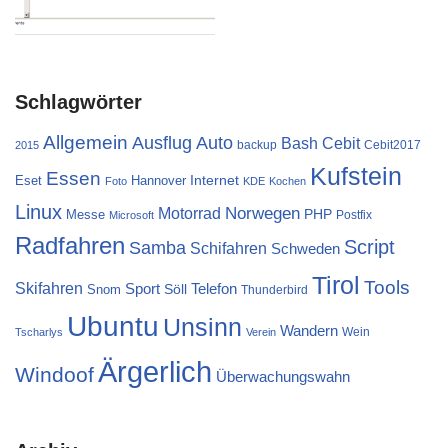
Schlagwörter
Allgemein
Ausflug
Auto
Cebit
Bash
backup
Cebit2017
2015
Kufstein
Essen
Internet
Eset
Hannover
Foto
KDE
Kochen
Linux
Norwegen
Motorrad
PHP
Messe
Postfix
Microsoft
Radfahren
Script
Samba
Schifahren
Schweden
Tirol
Tools
Skifahren
Sport
Telefon
Söll
Snom
Thunderbird
Ubuntu
Unsinn
Wandern
Wein
Tscharlys
Verein
Ärgerlich
Windoof
Überwachungswahn