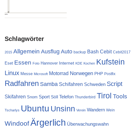
Schlagwörter
Allgemein
Ausflug
Auto
Cebit
Bash
backup
Cebit2017
2015
Kufstein
Essen
Internet
Eset
Hannover
Foto
KDE
Kochen
Linux
Norwegen
Motorrad
PHP
Messe
Postfix
Microsoft
Radfahren
Script
Samba
Schifahren
Schweden
Tirol
Tools
Skifahren
Sport
Telefon
Söll
Snom
Thunderbird
Ubuntu
Unsinn
Wandern
Wein
Tscharlys
Verein
Ärgerlich
Windoof
Überwachungswahn