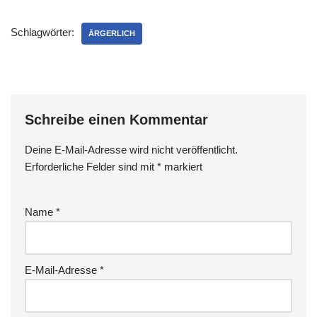
stoppen:sudo
/etc/init.d/esets_daemon
Schlagwörter:
stopDefekte
ÄRGERLICH
Signaturdateien
löschen:sudo rm -r
/var/lib/eset/*Signaturdateie
n aktualisieren:sudo
esets_update --verboseEset
Schreibe einen Kommentar
Scanner wieder
starten:sudo
/etc/init.d/esets_daemon
Deine E-Mail-Adresse wird nicht veröffentlicht.
startUnd schon sollte alles
Erforderliche Felder sind mit
*
markiert
wieder…
Name
*
E-Mail-Adresse
*