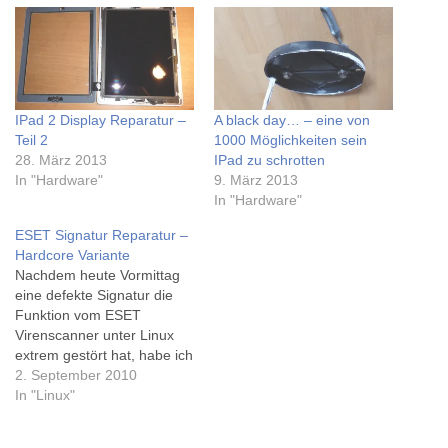
IPad 2 Display Reparatur –
A black day… – eine von
Teil 2
1000 Möglichkeiten sein
28. März 2013
IPad zu schrotten
In "Hardware"
9. März 2013
In "Hardware"
ESET Signatur Reparatur –
Hardcore Variante
Nachdem heute Vormittag
eine defekte Signatur die
Funktion vom ESET
Virenscanner unter Linux
extrem gestört hat, habe ich
hier für alle betroffenen die
2. September 2010
Hardcore Variante zum
In "Linux"
reparieren der Signatur-
Dateien...Eset Scanner