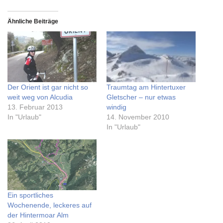
Ähnliche Beiträge
Der Orient ist gar nicht so
Traumtag am Hintertuxer
weit weg von Alcudia
Gletscher – nur etwas
13. Februar 2013
windig
In "Urlaub"
14. November 2010
In "Urlaub"
Ein sportliches
Wochenende, leckeres auf
der Hintermoar Alm