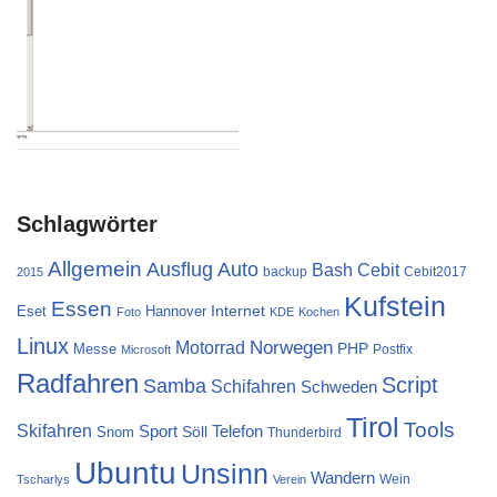
Schlagwörter
Allgemein
Ausflug
Auto
Cebit
Bash
backup
Cebit2017
2015
Kufstein
Essen
Internet
Eset
Hannover
Foto
KDE
Kochen
Linux
Norwegen
Motorrad
PHP
Messe
Postfix
Microsoft
Radfahren
Script
Samba
Schifahren
Schweden
Tirol
Tools
Skifahren
Sport
Telefon
Söll
Snom
Thunderbird
Ubuntu
Unsinn
Wandern
Wein
Tscharlys
Verein