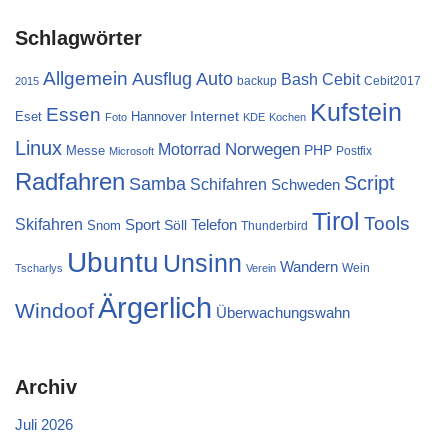
Schlagwörter
Allgemein
Ausflug
Auto
Cebit
Bash
backup
Cebit2017
2015
Kufstein
Essen
Internet
Eset
Hannover
Foto
KDE
Kochen
Linux
Norwegen
Motorrad
PHP
Messe
Postfix
Microsoft
Radfahren
Script
Samba
Schifahren
Schweden
Tirol
Tools
Skifahren
Sport
Telefon
Söll
Snom
Thunderbird
Ubuntu
Unsinn
Wandern
Wein
Tscharlys
Verein
Ärgerlich
Windoof
Überwachungswahn
Archiv
Juli 2026