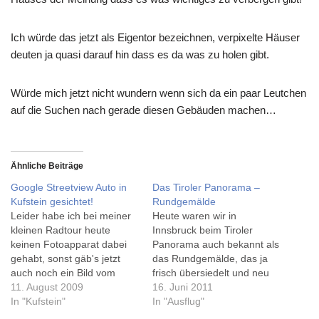
Ich würde das jetzt als Eigentor bezeichnen, verpixelte Häuser
deuten ja quasi darauf hin dass es da was zu holen gibt.
Würde mich jetzt nicht wundern wenn sich da ein paar Leutchen
auf die Suchen nach gerade diesen Gebäuden machen…
Ähnliche Beiträge
Google Streetview Auto in
Das Tiroler Panorama –
Kufstein gesichtet!
Rundgemälde
Leider habe ich bei meiner
Heute waren wir in
kleinen Radtour heute
Innsbruck beim Tiroler
keinen Fotoapparat dabei
Panorama auch bekannt als
gehabt, sonst gäb's jetzt
das Rundgemälde, das ja
auch noch ein Bild vom
frisch übersiedelt und neu
Google Streetview Auto
11. August 2009
gestaltet wurde.Eines
16. Juni 2011
:-)Ich hatte heute das Glück
In "Kufstein"
vorweg, das Rundgemälde
In "Ausflug"
dem Teil beim Innsteg nach
begeistert nach wie vor -