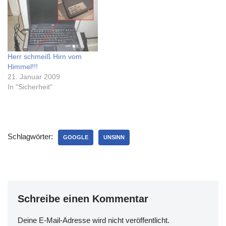
Zell zu begegnen, hab
allerdings gibt es einige
natürlich gleich fett in die
Kritikpunkte an dem neuen
Kamera gegrinst - mal
Gebäude bzw. der
sehen ob von mir…
Ausstellung!Das moderne
Gebäude gefällt mir
Herr schmeiß Hirn vom
eigentlich sehr gut,
Himmel!!!
allerdings könnte…
21. Januar 2009
In "Sicherheit"
Schlagwörter:
GOOGLE
UNSINN
Schreibe einen Kommentar
Deine E-Mail-Adresse wird nicht veröffentlicht.