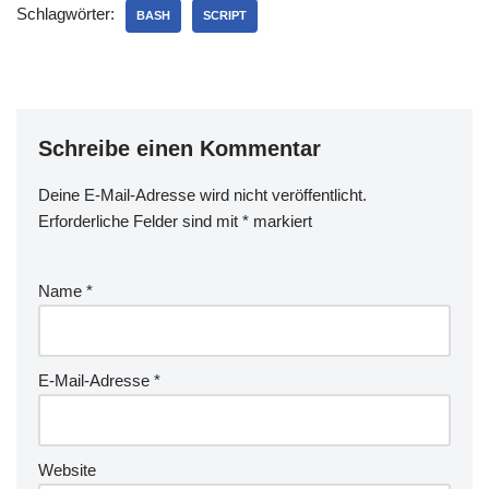
Schlagwörter:
auf einmal zu versenden,
BASH
SCRIPT
man muss jedes einzeln
aufmachen und auf Senden
klicken. Bei hunderten von
Mahnungen kann das
dann…
Schreibe einen Kommentar
Deine E-Mail-Adresse wird nicht veröffentlicht.
Erforderliche Felder sind mit
*
markiert
Name
*
E-Mail-Adresse
*
Website