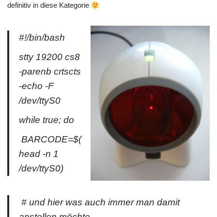
definitiv in diese Kategorie
#!/bin/bash
stty 19200 cs8
-parenb crtscts
-echo -F
/dev/ttyS0
while true; do
BARCODE=$(
head -n 1
/dev/ttyS0)
# und hier was auch immer man damit
anstellen möchte…