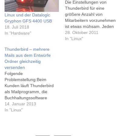
Die Einstellungen von
Thunderbird für eine
größere Anzahl von
Linux und der Datalogic
Mitarbeitern vorzunehmen
Gryphon GFS 4400 USB
ist etwas mühsam. Jeden
18. Juli 2018
Mitarbeiter freie Hand bei
28. Oktober 2011
In "Hardware"
den Einstellungen zu lassen
In "Linux"
ist allerdings bei mittleren
Thunderbird – mehrere
bis großen Unternehmen
Mails aus dem Entwürfe
auch nicht wirklich
Ordner gleichzeitig
tragbar.Also musste eine
versenden
Lösung her - eine
Folgende
Datenbank in der wir die
Problemstellung:Beim
Konfiguration neutralisiert
Kunden läuft Thunderbird
speichern, per Script…
als Mailprogramm, die
Buchhaltungssoftware
(RZL) liefert frisch
14. Januar 2013
generierte Mahnungen als
In "Linux"
E-Mail im Entwürfe Ordner
ab.Leider besteht keine
Möglichkeit direkt aus dem
Entwürfe Ordner alle Mails