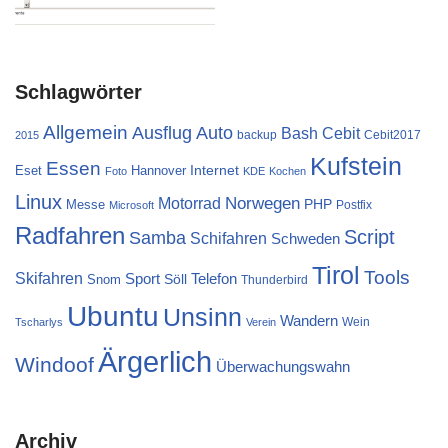
Schlagwörter
Allgemein
Ausflug
Auto
Cebit
Bash
backup
Cebit2017
2015
Kufstein
Essen
Internet
Eset
Hannover
Foto
KDE
Kochen
Linux
Norwegen
Motorrad
PHP
Messe
Postfix
Microsoft
Radfahren
Script
Samba
Schifahren
Schweden
Tirol
Tools
Skifahren
Sport
Telefon
Söll
Snom
Thunderbird
Ubuntu
Unsinn
Wandern
Wein
Tscharlys
Verein
Ärgerlich
Windoof
Überwachungswahn
Archiv