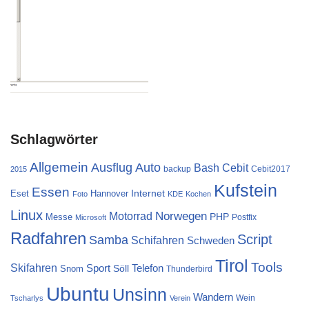
Schlagwörter
Allgemein
Ausflug
Auto
Cebit
Bash
backup
Cebit2017
2015
Kufstein
Essen
Internet
Eset
Hannover
Foto
KDE
Kochen
Linux
Norwegen
Motorrad
PHP
Messe
Postfix
Microsoft
Radfahren
Script
Samba
Schifahren
Schweden
Tirol
Tools
Skifahren
Sport
Telefon
Söll
Snom
Thunderbird
Ubuntu
Unsinn
Wandern
Wein
Tscharlys
Verein