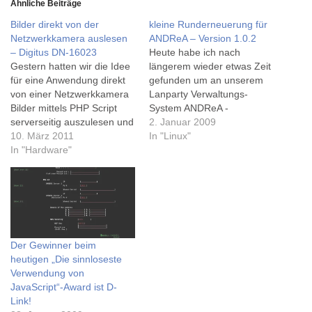
Ähnliche Beiträge
Bilder direkt von der
kleine Runderneuerung für
Netzwerkkamera auslesen
ANDReA – Version 1.0.2
– Digitus DN-16023
Heute habe ich nach
Gestern hatten wir die Idee
längerem wieder etwas Zeit
für eine Anwendung direkt
gefunden um an unserem
von einer Netzwerkkamera
Lanparty Verwaltungs-
Bilder mittels PHP Script
System ANDReA -
serverseitig auszulesen und
Automated Network Dhcp
2. Januar 2009
gleich zu verarbeiten.Die
10. März 2011
Registration Application
In "Linux"
Digitus DN-16023 haben wir
In "Hardware"
weiter zu basteln bzw. ein
bereits seit längerem im
paar Bugs zu
Einsatz und sie funktioniert
beheben.Dabei ist mir
eigentlich sehr gut,
aufgefallen dass bei Ubuntu
allerdings habe ich im
8.04 Hardy die man-Seiten
Internet keine Info dazu
von iptables die Funktionen
gefunden wie man's
timestart/timestop zwar
Der Gewinner beim
bewerkstelligen kann…
ausführlichst behandeln,
heutigen „Die sinnloseste
aber sobald…
Verwendung von
JavaScript“-Award ist D-
Link!