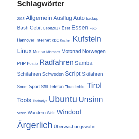
Schlagwörter
Allgemein
Ausflug
Auto
backup
2015
Essen
Cebit
Bash
Eset
Cebit2017
Foto
Kufstein
Internet
Hannover
KDE
Kochen
Linux
Norwegen
Motorrad
Messe
Microsoft
Radfahren
Samba
PHP
Postfix
Script
Schifahren
Skifahren
Schweden
Tirol
Sport
Telefon
Söll
Snom
Thunderbird
Ubuntu
Unsinn
Tools
Tscharlys
Windoof
Wandern
Wein
Verein
Ärgerlich
Überwachungswahn