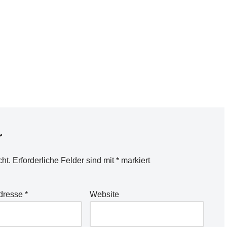
ft)…
irgendwelche Ressourcen und kriegt
den "reboot" einfach nicht hin.Was tut
man in so einem…
r
cht.
Erforderliche Felder sind mit
*
markiert
Adresse
*
Website