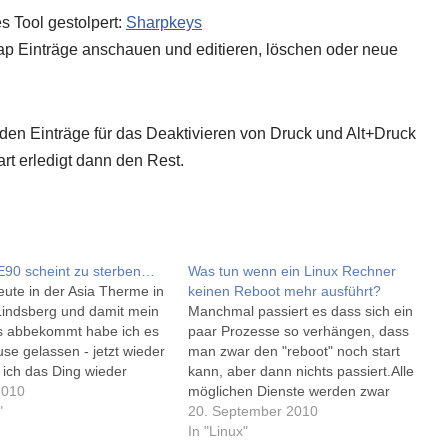
s Tool gestolpert:
Sharpkeys
p Einträge anschauen und editieren, löschen oder neue
den Einträge für das Deaktivieren von Druck und Alt+Druck
rt erledigt dann den Rest.
E90 scheint zu sterben…
Was tun wenn ein Linux Rechner
ute in der Asia Therme in
keinen Reboot mehr ausführt?
Lindsberg und damit mein
Manchmal passiert es dass sich ein
s abbekommt habe ich es
paar Prozesse so verhängen, dass
se gelassen - jetzt wieder
man zwar den "reboot" noch start
e ich das Ding wieder
kann, aber dann nichts passiert.Alle
und siehe da, mein Nokia
2010
möglichen Dienste werden zwar
nach dem Einschalten auf
"
beendet, aber irgendwo hängt das
20. September 2010
dschirm (weiß, blaue
System noch beim Zugriff auf
In "Linux"