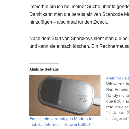
Immerhin bin ich bei meiner Suche über folgende
Damit kann man die bereits aktiven Scancode Ma
hinzufügen – also ideal für den Zweck.
Nach dem Start von Sharpkeys sieht man die bei
und kann sie einfach löschen. Ein Rechnerneusta
Ähnliche Beiträge
Mein Nokia 
Wir waren he
Bad Erlach/
Handy nicht
quasi zu Hau
retour wollt
einschalten 
24. Januar 
E90 bleibt 
In "Ärgerlich
Endlich ein vernünftiges Modem für
dem Startbil
mobiles Internet – Huawei E5830