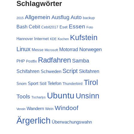
Schlagwörter
Allgemein
Ausflug
Auto
backup
2015
Essen
Cebit
Bash
Eset
Cebit2017
Foto
Kufstein
Internet
Hannover
KDE
Kochen
Linux
Norwegen
Motorrad
Messe
Microsoft
Radfahren
Samba
PHP
Postfix
Script
Schifahren
Skifahren
Schweden
Tirol
Sport
Telefon
Söll
Snom
Thunderbird
Ubuntu
Unsinn
Tools
Tscharlys
Windoof
Wandern
Wein
Verein
Ärgerlich
Überwachungswahn