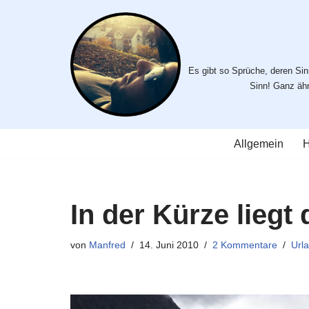
Zum
Inhalt
Es gibt so Sprüche, deren Sinn
springen
Sinn! Ganz ähnl
Allgemein
H
In der Kürze liegt
von
Manfred
14. Juni 2010
2 Kommentare
Url