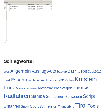
Schlagwörter
Allgemein
Ausflug
Auto
Cebit
Bash
backup
Cebit2017
2015
Kufstein
Essen
Internet
Eset
Hannover
Foto
KDE
Kochen
Linux
Norwegen
Motorrad
PHP
Messe
Postfix
Microsoft
Radfahren
Script
Samba
Schifahren
Schweden
Tirol
Tools
Skifahren
Sport
Telefon
Söll
Snom
Thunderbird