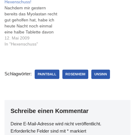
Hexenschuss!
Nachdem mir gestern
bereits das Myolastan recht
gut geholfen hat, habe ich
heute Nacht noch einmal
eine halbe Tablette davon
genommen - es dürfte
12. Mai 2009
vorerst mal die letzte
In "Hexenschuss"
gewesen sein :-)Heute
Morgen hat es zwar noch
hie und da ein wenig
gezwickt, aber unterm
Schlagwörter:
Strich gehts mir schon
PAINTBALL
ROSENHEIM
UNSINN
wieder sehr…
Schreibe einen Kommentar
Deine E-Mail-Adresse wird nicht veröffentlicht.
Erforderliche Felder sind mit
*
markiert