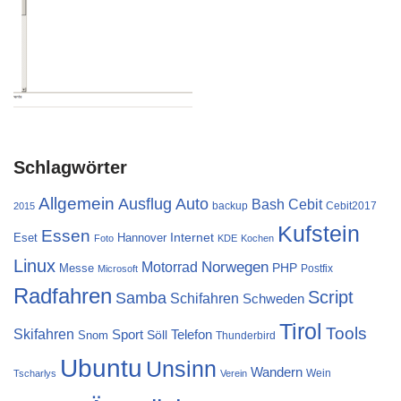
Schlagwörter
Allgemein
Ausflug
Auto
Cebit
Bash
backup
Cebit2017
2015
Kufstein
Essen
Internet
Eset
Hannover
Foto
KDE
Kochen
Linux
Norwegen
Motorrad
PHP
Messe
Postfix
Microsoft
Radfahren
Script
Samba
Schifahren
Schweden
Tirol
Tools
Skifahren
Sport
Telefon
Söll
Snom
Thunderbird
Ubuntu
Unsinn
Wandern
Wein
Tscharlys
Verein