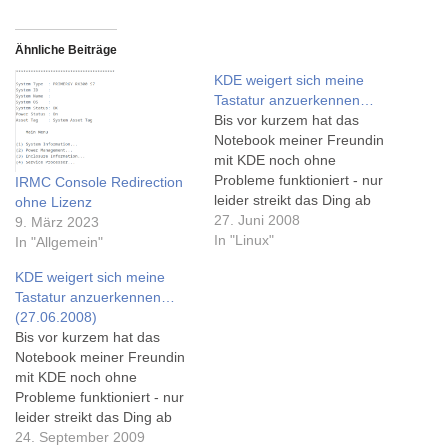
Ähnliche Beiträge
KDE weigert sich meine
Tastatur anzuerkennen…
Bis vor kurzem hat das
Notebook meiner Freundin
mit KDE noch ohne
Probleme funktioniert - nur
IRMC Console Redirection
leider streikt das Ding ab
ohne Lizenz
der Anmeldung im KDE und
27. Juni 2008
9. März 2023
lässt nicht mal mehr einen
In "Linux"
In "Allgemein"
Zugriff auf die Konsole mit
KDE weigert sich meine
STRG+ALT+F1
Tastatur anzuerkennen…
zu!Nachdem ich einen
(27.06.2008)
zweiten Benutzer angelegt
Bis vor kurzem hat das
habe und bei dem die
Notebook meiner Freundin
Tastatur ohne…
mit KDE noch ohne
Probleme funktioniert - nur
leider streikt das Ding ab
der Anmeldung im KDE und
24. September 2009