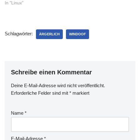
lässt nicht mal mehr einen
In "Linux"
Zugriff auf die Konsole mit
STRG+ALT+F1
zu!Nachdem ich einen
zweiten Benutzer angelegt
Schlagwörter:
habe und bei dem die
ÄRGERLICH
WINDOOF
Tastatur ohne…
Schreibe einen Kommentar
Deine E-Mail-Adresse wird nicht veröffentlicht.
Erforderliche Felder sind mit
*
markiert
Name
*
E-Mail-Adresse
*