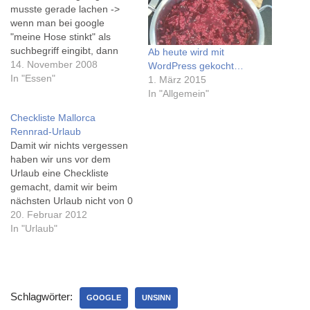
musste gerade lachen ->
wenn man bei google
"meine Hose stinkt" als
suchbegriff eingibt, dann
Ab heute wird mit
erscheint mein Blog doch
14. November 2008
WordPress gekocht…
tatsächlich an 6. Stelle!Was
In "Essen"
1. März 2015
sagt man dazu?Tja, gestern
In "Allgemein"
Abend waren wir im
Checkliste Mallorca
Weinstadl zum Abendessen
Rennrad-Urlaub
einmal Kaiserschmarrn und
Damit wir nichts vergessen
einmal Germknödl, wobei
haben wir uns vor dem
ich wirklich sagen muss
Urlaub eine Checkliste
dass…
gemacht, damit wir beim
nächsten Urlaub nicht von 0
anfangen müssen hier die
20. Februar 2012
Liste:(eventuell kann sie ja
In "Urlaub"
auch jemand anderer noch
brauchen!)PedaleRadschuh
eGPS + Ladegerät +
LenkerhalterungHelmBrillen
Schlagwörter:
(Sonnenbrille und eine für
GOOGLE
UNSINN