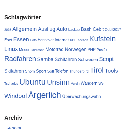
Schlagwörter
Allgemein
Ausflug
Auto
Cebit
Bash
backup
Cebit2017
2015
Kufstein
Essen
Internet
Eset
Hannover
Foto
KDE
Kochen
Linux
Norwegen
Motorrad
PHP
Messe
Postfix
Microsoft
Radfahren
Script
Samba
Schifahren
Schweden
Tirol
Tools
Skifahren
Sport
Telefon
Söll
Snom
Thunderbird
Ubuntu
Unsinn
Wandern
Wein
Tscharlys
Verein
Ärgerlich
Windoof
Überwachungswahn
Archiv
Juli 2026