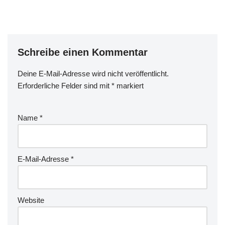
Schlechtwetter
gelb/durchsichtig)Handschu
he
kurz/langÜberschuheRadlso
ckenTrikot
Schreibe einen Kommentar
kurz+langArmlinge/Beinling
eRegen-Jacke/-
HoseMützen,
Deine E-Mail-Adresse wird nicht veröffentlicht.
HelmregenüberzugTrinkflas
Erforderliche Felder sind mit
*
markiert
che(n)Kraftfutter
(Oatsnack)Sitzwachsl
(Sixtus Gesäss…
Name
*
E-Mail-Adresse
*
Website