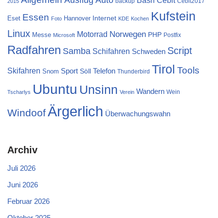
Bash
backup
Cebit2017
2015
Kufstein
Essen
Internet
Eset
Hannover
Foto
KDE
Kochen
Linux
Norwegen
Motorrad
PHP
Messe
Postfix
Microsoft
Radfahren
Script
Samba
Schifahren
Schweden
Tirol
Tools
Skifahren
Sport
Telefon
Söll
Snom
Thunderbird
Ubuntu
Unsinn
Wandern
Wein
Tscharlys
Verein
Ärgerlich
Windoof
Überwachungswahn
Archiv
Juli 2026
Juni 2026
Februar 2026
Oktober 2025