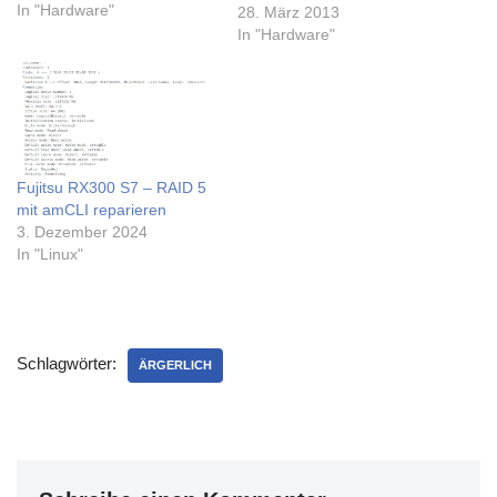
feststellen musste dass ich
In "Hardware"
28. März 2013
wohl das flasche Paket
In "Hardware"
erwischt habe - das mit der
richtigen Ersatzplatte ist
wohl laut UPS heute bei uns
angekommen, nur konnte
ich…
Fujitsu RX300 S7 – RAID 5
mit amCLI reparieren
3. Dezember 2024
In "Linux"
Schlagwörter:
ÄRGERLICH