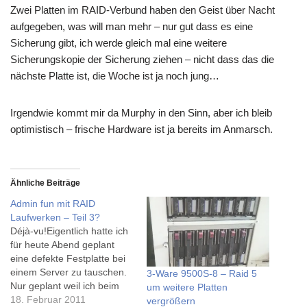
Zwei Platten im RAID-Verbund haben den Geist über Nacht
aufgegeben, was will man mehr – nur gut dass es eine
Sicherung gibt, ich werde gleich mal eine weitere
Sicherungskopie der Sicherung ziehen – nicht dass das die
nächste Platte ist, die Woche ist ja noch jung…
Irgendwie kommt mir da Murphy in den Sinn, aber ich bleib
optimistisch – frische Hardware ist ja bereits im Anmarsch.
Ähnliche Beiträge
Admin fun mit RAID
Laufwerken – Teil 3?
Déjà-vu!Eigentlich hatte ich
für heute Abend geplant
eine defekte Festplatte bei
einem Server zu tauschen.
3-Ware 9500S-8 – Raid 5
Nur geplant weil ich beim
um weitere Platten
öffnen des Pakets
18. Februar 2011
vergrößern