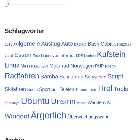
Schlagwörter
Allgemein
Ausflug
Auto
Cebit
Bash
backup
Cebit2017
2015
Kufstein
Essen
Internet
Eset
Hannover
Foto
KDE
Kochen
Linux
Norwegen
Motorrad
PHP
Messe
Postfix
Microsoft
Radfahren
Script
Samba
Schifahren
Schweden
Tirol
Tools
Skifahren
Sport
Telefon
Söll
Snom
Thunderbird
Ubuntu
Unsinn
Wandern
Wein
Tscharlys
Verein
Ärgerlich
Windoof
Überwachungswahn
Archiv