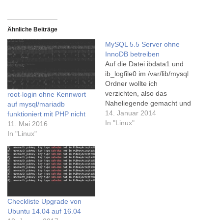
Ähnliche Beiträge
MySQL 5.5 Server ohne
InnoDB betreiben
Auf die Datei ibdata1 und
ib_logfile0 im /var/lib/mysql
Ordner wollte ich
verzichten, also das
root-login ohne Kennwort
Naheliegende gemacht und
auf mysql/mariadb
in der /etc/mysql/my.cnf
14. Januar 2014
funktioniert mit PHP nicht
Datei die Zeile:skip-innodb
In "Linux"
11. Mai 2016
eingefügt - mit dem Effekt
In "Linux"
dass anschließend beim
Starten von mysql folgende
Fehlermeldung
kommt:140114 9:28:40
[Note] Plugin 'InnoDB' is
disabled.140114 9:28:40
Checkliste Upgrade von
[Note] Plugin 'FEDERATED'
Ubuntu 14.04 auf 16.04
is disabled.140114