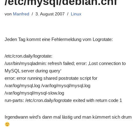
/etc/mysql/debian.cnf
von
Manfred
3. August 2007
Linux
Jeden Tag kommt eine Fehlermeldung vom Logrotate:
/etc/cron.daily/logrotate:
/usr/bin/mysqladmin: refresh failed; error: ‚Lost connection to
MySQL server during query‘
error: error running shared postrotate script for
/var/log/mysql.log /var/log/mysql/mysql.log
/var/log/mysql/mysql-slow.log
run-parts: /etc/cron.daily/logrotate exited with return code 1
Irgendwann wird’s dann mal lästig und man kümmert sich drum