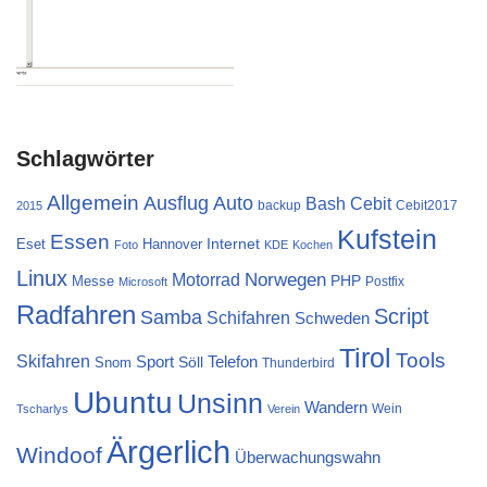
Schlagwörter
Allgemein
Ausflug
Auto
Cebit
Bash
backup
Cebit2017
2015
Kufstein
Essen
Internet
Eset
Hannover
Foto
KDE
Kochen
Linux
Norwegen
Motorrad
PHP
Messe
Postfix
Microsoft
Radfahren
Script
Samba
Schifahren
Schweden
Tirol
Tools
Skifahren
Sport
Telefon
Söll
Snom
Thunderbird
Ubuntu
Unsinn
Wandern
Wein
Tscharlys
Verein
Ärgerlich
Windoof
Überwachungswahn