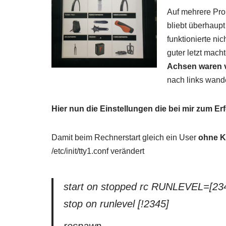
Auf mehrere Pro
bliebt überhaupt
funktionierte ni
guter letzt mac
Achsen waren 
nach links wan
Hier nun die Einstellungen die bei mir zum Er
Damit beim Rechnerstart gleich ein User
ohne K
/etc/init/tty1.conf verändert
start on stopped rc RUNLEVEL=[23
stop on runlevel [!2345]
respawn