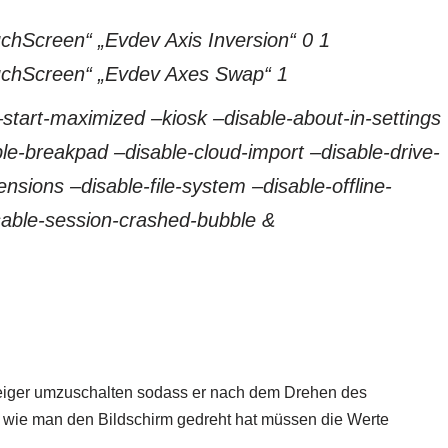
chScreen“ „Evdev Axis Inversion“ 0 1
ouchScreen“ „Evdev Axes Swap“ 1
start-maximized –kiosk –disable-about-in-settings
le-breakpad –disable-cloud-import –disable-drive-
nsions –disable-file-system –disable-offline-
sable-session-crashed-bubble &
eiger umzuschalten sodass er nach dem Drehen des
m wie man den Bildschirm gedreht hat müssen die Werte