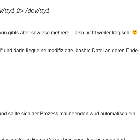
ev/tty1 2> /dev/tty1
von gibts aber sowieso mehrere – also nicht weiter tragisch.
“ und darin liegt eine modifizierte .bashrc Datei an deren Ende
nd sollte sich der Prozess mal beenden wird automatisch ein
tei .xinitrc im Home Verzeichnis vom User pi ausgeführt,