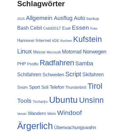
Schlagwörter
Allgemein
Ausflug
Auto
backup
2015
Essen
Cebit
Bash
Eset
Cebit2017
Foto
Kufstein
Internet
Hannover
KDE
Kochen
Linux
Norwegen
Motorrad
Messe
Microsoft
Radfahren
Samba
PHP
Postfix
Script
Schifahren
Skifahren
Schweden
Tirol
Sport
Telefon
Söll
Snom
Thunderbird
Ubuntu
Unsinn
Tools
Tscharlys
Windoof
Wandern
Wein
Verein
Ärgerlich
Überwachungswahn