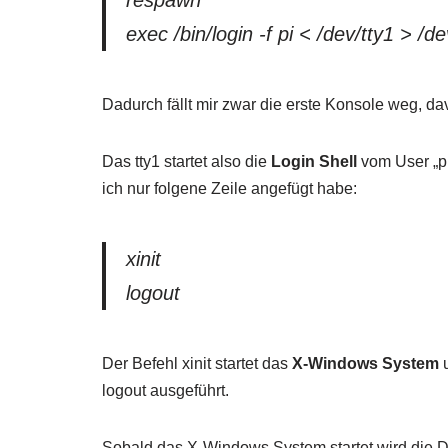
exec /bin/login -f pi < /dev/tty1 > /d
Dadurch fällt mir zwar die erste Konsole weg, da
Das tty1 startet also die
Login Shell
vom User „pi
ich nur folgene Zeile angefügt habe:
xinit
logout
Der Befehl xinit startet das
X-Windows System
u
logout ausgeführt.
Sobald das X-Windows System startet wird die Da