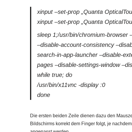
xinput –set-prop „Quanta OpticalTou
xinput –set-prop „Quanta OpticalT
sleep 1;/usr/bin/chromium-browser –
–disable-account-consistency –disab
search-in-app-launcher –disable-exte
pages –disable-settings-window –di
while true; do
/usr/bin/x11vnc -display :0
done
Die ersten beiden Zeile dienen dazu den Mausz
Bildschirms korrekt dem Finger folgt, je nachde
angepasst werden.