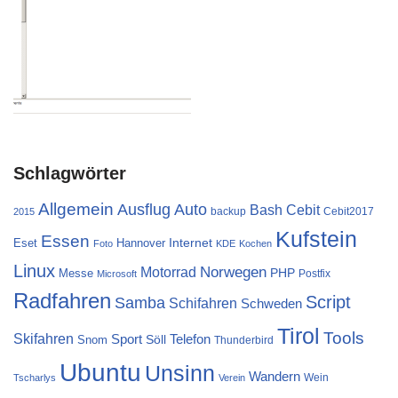
Schlagwörter
Allgemein
Ausflug
Auto
Cebit
Bash
backup
Cebit2017
2015
Kufstein
Essen
Internet
Eset
Hannover
Foto
KDE
Kochen
Linux
Norwegen
Motorrad
PHP
Messe
Postfix
Microsoft
Radfahren
Script
Samba
Schifahren
Schweden
Tirol
Tools
Skifahren
Sport
Telefon
Söll
Snom
Thunderbird
Ubuntu
Unsinn
Wandern
Wein
Tscharlys
Verein