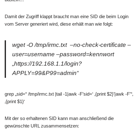
Damit der Zugriff klappt braucht man eine SID die beim Login
vom Server generiert wird, diese erhält man wie folgt:
wget -O /tmp/irmc.txt –no-check-certificate –
user=username –password=kennwort
„https://192.168.1.1/login?
APPLY=99&P99=admin“
grep „sid=“ /tmp/irmc.txt |tail -1|awk -F’sid=‘ ‚{print $2}’|awk -F'“‚
‚{print $1}‘
Mit der so erhaltenen SID kann man anschließend die
gewünschte URL zusammensetzen: