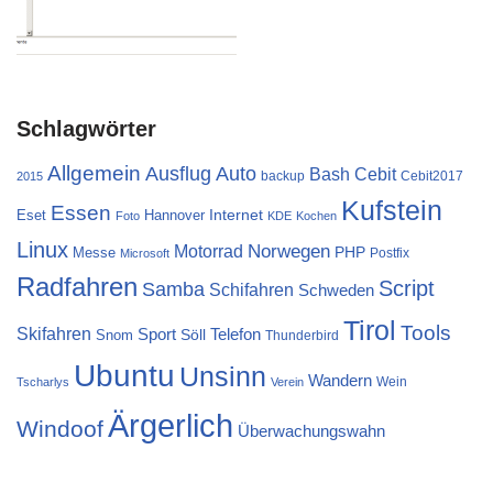
Schlagwörter
Allgemein
Ausflug
Auto
Cebit
Bash
backup
Cebit2017
2015
Kufstein
Essen
Internet
Eset
Hannover
Foto
KDE
Kochen
Linux
Norwegen
Motorrad
PHP
Messe
Postfix
Microsoft
Radfahren
Script
Samba
Schifahren
Schweden
Tirol
Tools
Skifahren
Sport
Telefon
Söll
Snom
Thunderbird
Ubuntu
Unsinn
Wandern
Wein
Tscharlys
Verein
Ärgerlich
Windoof
Überwachungswahn