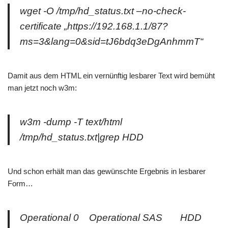
wget -O /tmp/hd_status.txt –no-check-
certificate „https://192.168.1.1/87?
ms=3&lang=0&sid=tJ6bdq3eDgAnhmmT“
Damit aus dem HTML ein vernünftig lesbarer Text wird bemüht
man jetzt noch w3m:
w3m -dump -T text/html
/tmp/hd_status.txt|grep HDD
Und schon erhält man das gewünschte Ergebnis in lesbarer
Form…
Operational 0 Operational SAS HDD