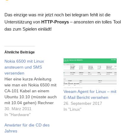
Das einzige was mir jetzt noch bei telegram fehlt ist die
Unterstützung von
HTTP-Proxys
– ansonsten ein tolles Tool
das zum Spielen einlädt!
Ähnliche Beiträge
Nokia 6500 mit Linux
ansteuern und SMS
versenden
Hier eine kurze Anleitung
wie man ein Nokia 6500 mit
CA-101 Kabel an einem
Veeam Agent for Linux – mit
Ubuntu 10.10 (müsste auch
E-Mail Bericht versehen
mit 10.04 gehen) Rechner
26. September 2017
anschließt um darüber SMS
30. März 2011
In "Linux"
zu schicken (brauche ich für
In "Hardware"
Nagios/Icinga).Der Versuch
Anwärter für die CD des
mit gnokii das Ganze zu
Jahres
realisieren ist leider