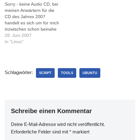
Sorry - keine Audio CD, bei
gescheitert, dafür klappt es
meinen Anwärtern für die
mit gammu wunderbar!apt-
CD des Jahres 2007
get install
handelt es sich um für mich
gammuInstalliert…
inzwischen schon beinahe
Lebenswichtige Utility CD's
28. Juni 2007
aus dem Linux umfeld.Die
In "Linux"
erste meiner beiden
Anwäter ist
Supergrub:http://supergrub.
forjamari.linex.org/Egal
Schlagwörter:
welche Boot-Variation man
SCRIPT
TOOLS
UBUNTU
sich zerschossen hat, das
Ding repariert so gut wie
alles -…
Schreibe einen Kommentar
Deine E-Mail-Adresse wird nicht veröffentlicht.
Erforderliche Felder sind mit
*
markiert