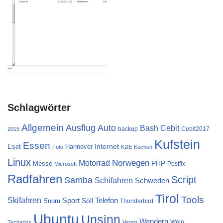
Schlagwörter
Allgemein
Ausflug
Auto
Cebit
Bash
backup
Cebit2017
2015
Kufstein
Essen
Internet
Eset
Hannover
Foto
KDE
Kochen
Linux
Norwegen
Motorrad
PHP
Messe
Postfix
Microsoft
Radfahren
Script
Samba
Schifahren
Schweden
Tirol
Tools
Skifahren
Sport
Telefon
Söll
Snom
Thunderbird
Ubuntu
Unsinn
Wandern
Wein
Tscharlys
Verein