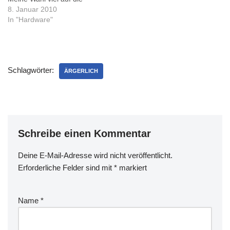
Zinto A1000 von Online-
8. Januar 2010
USV, die ich schon bei
In "Hardware"
einigen meiner Kunden seit
langem im Einsatz habe.Am
28.12. ist das Teil dann
angekommen und ich hab's
Schlagwörter:
natürlich sofort installiert -
ÄRGERLICH
allerdings…
Schreibe einen Kommentar
Deine E-Mail-Adresse wird nicht veröffentlicht.
Erforderliche Felder sind mit
*
markiert
Name
*