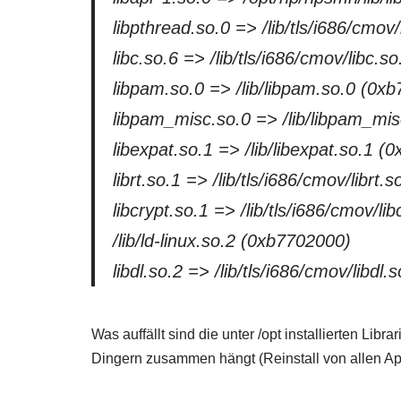
libpthread.so.0 => /lib/tls/i686/cmo
libc.so.6 => /lib/tls/i686/cmov/libc.
libpam.so.0 => /lib/libpam.so.0 (0x
libpam_misc.so.0 => /lib/libpam_mi
libexpat.so.1 => /lib/libexpat.so.1 
librt.so.1 => /lib/tls/i686/cmov/librt
libcrypt.so.1 => /lib/tls/i686/cmov/l
/lib/ld-linux.so.2 (0xb7702000)
libdl.so.2 => /lib/tls/i686/cmov/libd
Was auffällt sind die unter /opt installierten Lib
Dingern zusammen hängt (Reinstall von allen Apa