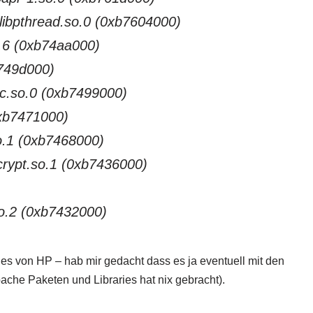
v/libpthread.so.0 (0xb7604000)
so.6 (0xb74aa000)
b749d000)
sc.so.0 (0xb7499000)
(0xb7471000)
.so.1 (0xb7468000)
ibcrypt.so.1 (0xb7436000)
l.so.2 (0xb7432000)
raries von HP – hab mir gedacht dass es ja eventuell mit den
che Paketen und Libraries hat nix gebracht).