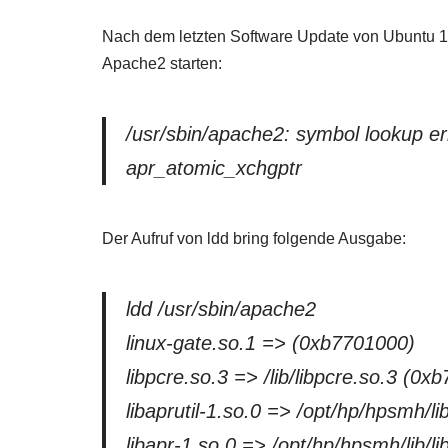
Nach dem letzten Software Update von Ubuntu 
Apache2 starten:
/usr/sbin/apache2: symbol lookup er
apr_atomic_xchgptr
Der Aufruf von ldd bring folgende Ausgabe:
ldd /usr/sbin/apache2
linux-gate.so.1 => (0xb7701000)
libpcre.so.3 => /lib/libpcre.so.3 (0x
libaprutil-1.so.0 => /opt/hp/hpsmh/li
libapr-1.so.0 => /opt/hp/hpsmh/lib/l