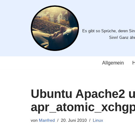
Zum
Inhalt
Es gibt so Sprüche, deren Sinn
springen
Sinn! Ganz ähnl
Allgemein
H
Ubuntu Apache2 u
apr_atomic_xchgp
von
Manfred
20. Juni 2010
Linux