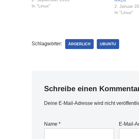
RRDs
Fehlermeldung:*** glibc detected ***
In "Linux"
2. Januar 2
esets_update: double free or
In "Linux"
corruption (!prev): 0x09843cb8
***AbortedDie etwas ausführlichere
Variante wäre diese hier:*** glibc
detected *** /usr/sbin/esets_update:
double free…
Schlagwörter:
ÄRGERLICH
UBUNTU
Schreibe einen Kommenta
Deine E-Mail-Adresse wird nicht veröffentli
Name
*
E-Mail-