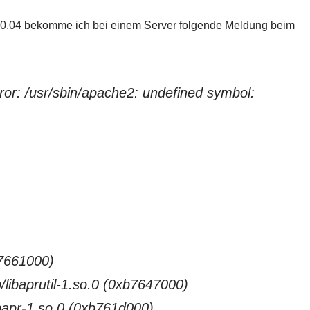
10.04 bekomme ich bei einem Server folgende Meldung beim
ror: /usr/sbin/apache2: undefined symbol:
b7661000)
b/libaprutil-1.so.0 (0xb7647000)
ibapr-1.so.0 (0xb761d000)