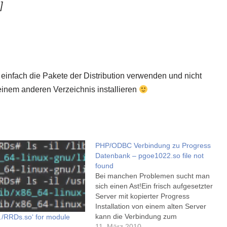
]
einfach die Pakete der Distribution verwenden und nicht
 einem anderen Verzeichnis installieren
PHP/ODBC Verbindung zu Progress
Datenbank – pgoe1022.so file not
found
Bei manchen Problemen sucht man
sich einen Ast!Ein frisch aufgesetzter
Server mit kopierter Progress
Installation von einem alten Server
kann die Verbindung zum
…/RRDs.so‘ for module
Datenbankserver nicht herstellen.
11. März 2010