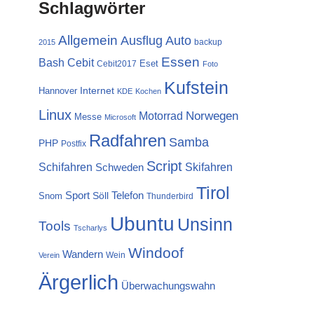
Schlagwörter
Allgemein
Ausflug
Auto
backup
2015
Essen
Cebit
Bash
Eset
Cebit2017
Foto
Kufstein
Internet
Hannover
KDE
Kochen
Linux
Norwegen
Motorrad
Messe
Microsoft
Radfahren
Samba
PHP
Postfix
Script
Schifahren
Skifahren
Schweden
Tirol
Sport
Telefon
Söll
Snom
Thunderbird
Ubuntu
Unsinn
Tools
Tscharlys
Windoof
Wandern
Wein
Verein
Ärgerlich
Überwachungswahn