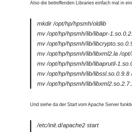
Also die betreffenden Libraries einfach mal in 
mkdir /opt/hp/hpsmh/oldlib
mv /opt/hp/hpsmh/lib/libapr-1.so.0.2.
mv /opt/hp/hpsmh/lib/libcrypto.so.0.9
mv /opt/hp/hpsmh/lib/libxml2.la /opt/
mv /opt/hp/hpsmh/lib/libaprutil-1.so.
mv /opt/hp/hpsmh/lib/libssl.so.0.9.8 
mv /opt/hp/hpsmh/lib/libxml2.so.2.7.2
Und siehe da der Start vom Apache Server funkt
/etc/init.d/apache2 start