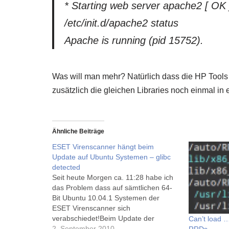
* Starting web server apache2 [ OK 
/etc/init.d/apache2 status
Apache is running (pid 15752).
Was will man mehr? Natürlich dass die HP Tools 
zusätzlich die gleichen Libraries noch einmal in
Ähnliche Beiträge
ESET Virenscanner hängt beim
Update auf Ubuntu Systemen – glibc
detected
Seit heute Morgen ca. 11:28 habe ich
das Problem dass auf sämtlichen 64-
Bit Ubuntu 10.04.1 Systemen der
ESET Virenscanner sich
verabschiedet!Beim Update der
Can’t load 
Signatur-Dateien kommt folgende
2. September 2010