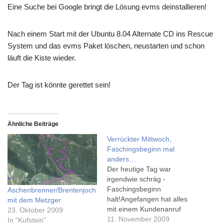
Eine Suche bei Google bringt die Lösung evms deinstallieren!
Nach einem Start mit der Ubuntu 8.04 Alternate CD ins Rescue
System und das evms Paket löschen, neustarten und schon
läuft die Kiste wieder.
Der Tag ist könnte gerettet sein!
Ähnliche Beiträge
Verrückter Mittwoch,
Faschingsbeginn mal
anders…
Der heutige Tag war
irgendwie schräg -
Faschingsbeginn
Aschenbrenner/Brentenjoch
halt!Angefangen hat alles
mit dem Metzger
mit einem Kundenanruf
23. Oktober 2009
ganz früh am Morgen, wer
11. November 2009
In "Kufstein"