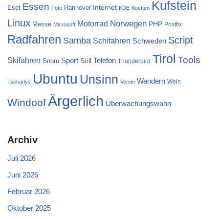
Kufstein
Essen
Internet
Eset
Hannover
Foto
KDE
Kochen
Linux
Norwegen
Motorrad
PHP
Messe
Postfix
Microsoft
Radfahren
Script
Samba
Schifahren
Schweden
Tirol
Tools
Skifahren
Sport
Telefon
Söll
Snom
Thunderbird
Ubuntu
Unsinn
Wandern
Wein
Tscharlys
Verein
Ärgerlich
Windoof
Überwachungswahn
Archiv
Juli 2026
Juni 2026
Februar 2026
Oktober 2025